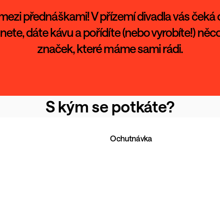
s mezi přednáškami! V přízemí divadla vás čeká c
hnete, dáte kávu a pořídíte (nebo vyrobíte!) něc
značek, které máme sami rádi.
S kým se potkáte?
Ochutnávka