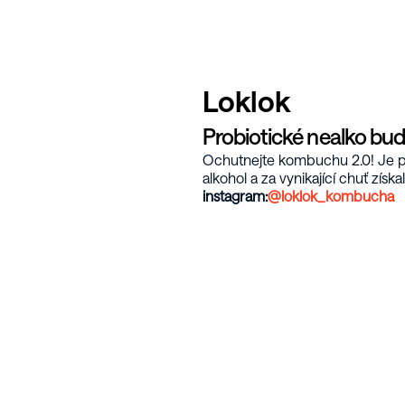
Loklok
Probiotické nealko bu
Ochutnejte kombuchu 2.0! Je pl
alkohol a za vynikající chuť získ
instagram:
@loklok_kombucha