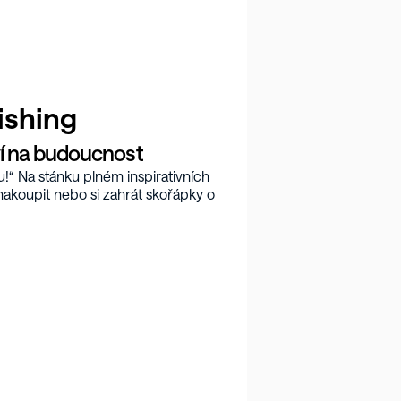
ishing
aví na budoucnost
u!“ Na stánku plném inspirativních 
akoupit nebo si zahrát skořápky o 