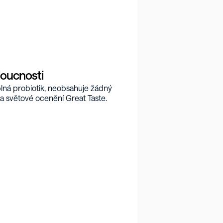
doucnosti
ná probiotik, neobsahuje žádný 
ala světové ocenění Great Taste.