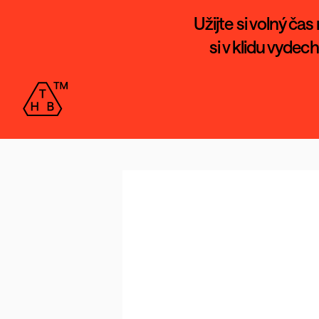
Užijte si volný ča
si v klidu vydec