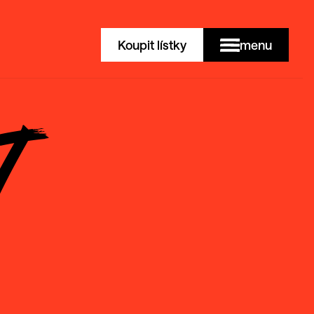
Koupit lístky
menu
T