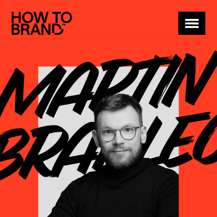
Program
Pro koho
Partneři
Kde a kdy