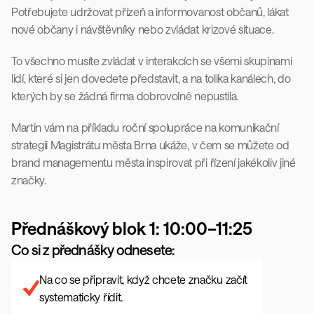
Potřebujete udržovat přízeň a informovanost občanů, lákat 
nové občany i návštěvníky nebo zvládat krizové situace.
To všechno musíte zvládat v interakcích se všemi skupinami 
lidí, které si jen dovedete představit, a na tolika kanálech, do 
kterých by se žádná firma dobrovolně nepustila. 
Martin vám na příkladu roční spolupráce na komunikační 
strategii Magistrátu města Brna ukáže, v čem se můžete od 
brand managementu města inspirovat při řízení jakékoliv jiné 
značky.
Přednáškový blok 1: 10:00–11:25
Co si z přednášky odnesete:
Na co se připravit, když chcete značku začít 
systematicky řídit.