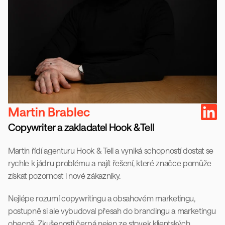
Martin Brablec
Copywriter a zakladatel Hook & Tell
Martin řídí agenturu Hook & Tell a vyniká schopností dostat se 
rychle k jádru problému a najít řešení, které značce pomůže 
získat pozornost i nové zákazníky.
Nejlépe rozumí copywritingu a obsahovém marketingu, 
postupně si ale vybudoval přesah do brandingu a marketingu 
obecně. Zkušenosti čerpá nejen ze stovek klientských 