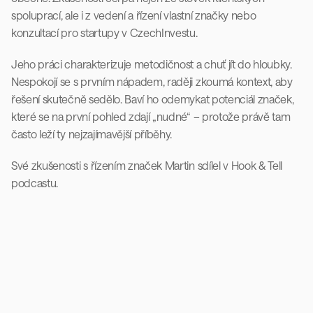
spoluprací, ale i z vedení a řízení vlastní značky nebo 
konzultací pro startupy v CzechInvestu.
Jeho práci charakterizuje metodičnost a chuť jít do hloubky. 
Nespokojí se s prvním nápadem, raději zkoumá kontext, aby 
řešení skutečně sedělo. Baví ho odemykat potenciál značek, 
které se na první pohled zdají „nudné“ – protože právě tam 
často leží ty nejzajímavější příběhy.
Své zkušenosti s řízením značek Martin sdílel v Hook & Tell 
podcastu.