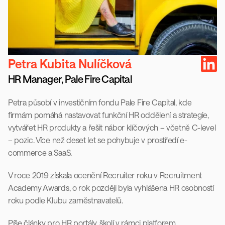
Petra Kubita Nulíčková
HR Manager, Pale Fire Capital
Petra působí v investičním fondu Pale Fire Capital, kde 
firmám pomáhá nastavovat funkční HR oddělení a strategie, 
vytvářet HR produkty a řešit nábor klíčových – včetně C-level 
– pozic. Více než deset let se pohybuje v prostředí e-
commerce a SaaS.
V roce 2019 získala ocenění Recruiter roku v Recruitment 
Academy Awards, o rok později byla vyhlášena HR osobností 
roku podle Klubu zaměstnavatelů.
Píše články pro HR portály, školí v rámci platforem 