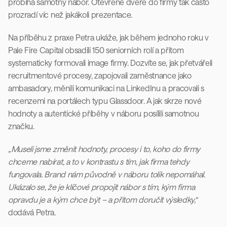
probíhá samotný nábor. Otevřené dveře do firmy tak často 
prozradí víc než jakákoli prezentace.
Na příběhu z praxe Petra ukáže, jak během jednoho roku v 
Pale Fire Capital obsadili 150 seniorních rolí a přitom 
systematicky formovali image firmy. Dozvíte se, jak přetvářeli 
recruitmentové procesy, zapojovali zaměstnance jako 
ambasadory, měnili komunikaci na LinkedInu a pracovali s 
recenzemi na portálech typu Glassdoor. A jak skrze nové 
hodnoty a autentické příběhy v náboru posílili samotnou 
značku.
„Museli jsme změnit hodnoty, procesy i to, koho do firmy 
chceme nabírat, a to v kontrastu s tím, jak firma tehdy 
fungovala. Brand nám původně v náboru tolik nepomáhal. 
Ukázalo se, že je klíčové propojit nábor s tím, kým firma 
opravdu je a kým chce být – a přitom doručit výsledky,“
dodává Petra.