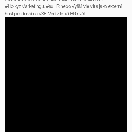
#HolkyzMarketingu, #suHR nebo Vyšší Melvilí a jako externí 
host přednáší na VŠE. Věří v lepší HR svět.