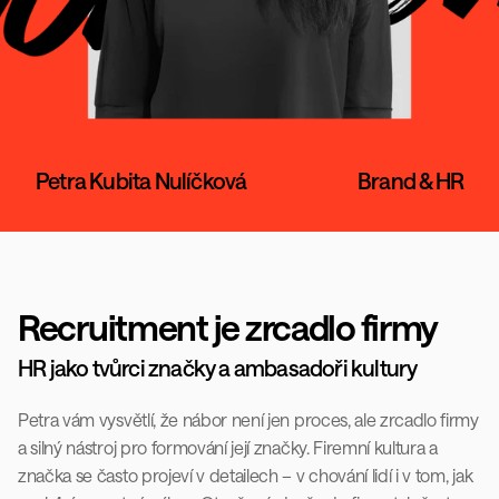
Petra Kubita Nulíčková
Brand & HR
Recruitment je zrcadlo firmy
HR jako tvůrci značky a ambasadoři kultury
Petra vám vysvětlí, že nábor není jen proces, ale zrcadlo firmy 
a silný nástroj pro formování její značky. Firemní kultura a 
značka se často projeví v detailech – v chování lidí i v tom, jak 