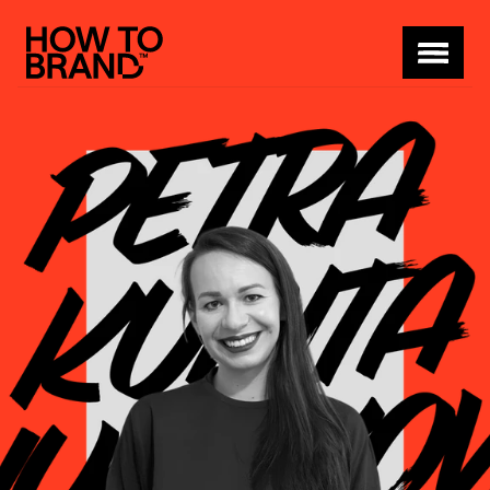
Program
Pro koho
Partneři
Kde a kdy