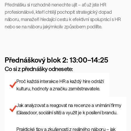
Přednášku si rozhodně nenechte ujít – ať už jste HR 
profesionálové, kteří chtějí pochopit strategický dopad 
náboru, manažeři hledající cestu k efektivní spolupráci s HR 
nebo se na náboru jakýmkoliv způsobem podílíte.
Přednáškový blok 2: 13:00–14:25
Co si z přednášky odnesete:
Proč každá interakce HR a každý hire odráží 
kulturu, hodnoty a značku zaměstnavatele.
Jak analyzovat a reagovat na recenze a vnímání firmy 
(Glassdoor, sociální sítě) a využít je k posílení brandu.
Praktické tipy a zkušenosti z reálného náboru – jak 